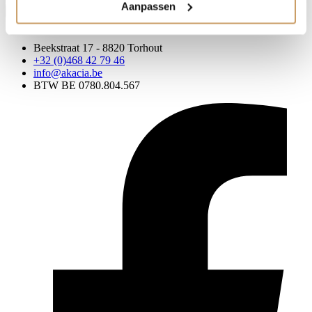
Aanpassen
Info aanvragen
Beekstraat 17 - 8820 Torhout
+32 (0)468 42 79 46
info@akacia.be
BTW BE 0780.804.567